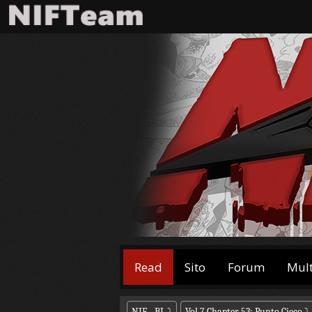
Read
Sito
Forum
Mul
NIF - BL
⤵
Vol.7 Chapter 53: Punto Cieco
⤵