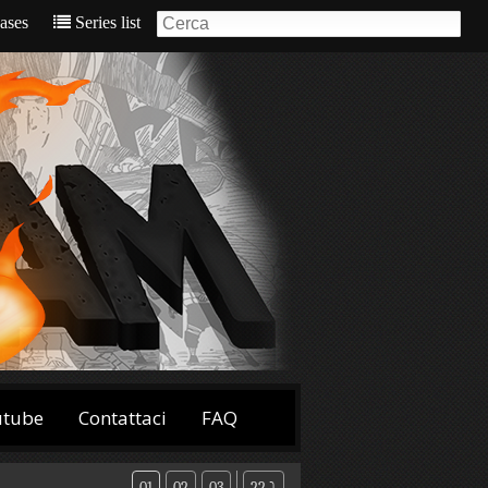
eases
Series list
utube
Contattaci
FAQ
01
02
03
22 ⤵