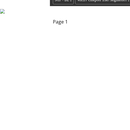
Page 1
I progetti su q
considera l'idea di