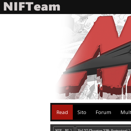
Read
Sito
Forum
Mul
NIF - BL
⤵
Vol.27 Chapter 238: Sognatori
⤵