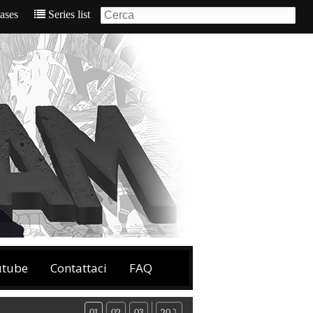
eases
Series list
utube
Contattaci
FAQ
01
02
03
20 ⤵