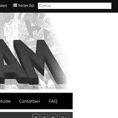
eases
Series list
utube
Contattaci
FAQ
01
02
03
21 ⤵