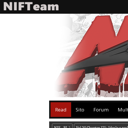
Read
Sito
Forum
Mul
NIF - BL
⤵
Vol.20 Chapter 175: Ideale e rea