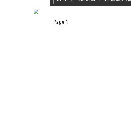
Page 1
I progetti su q
considera l'idea di