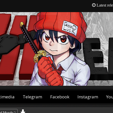
Latest rel
timedia
Telegram
Facebook
Instagram
Yo
 del Mondo
⤵