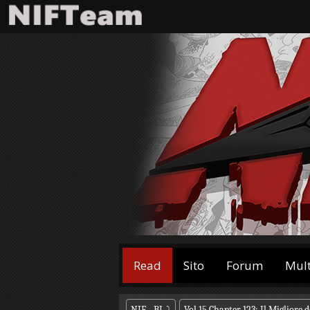
Read
Sito
Forum
Mul
NIF - BL
⤵
Vol.15 Chapter 123: Il Migliore