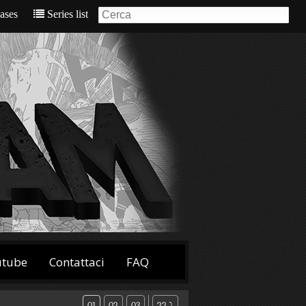
eases
Series list
utube
Contattaci
FAQ
01
02
03
22 ⤵