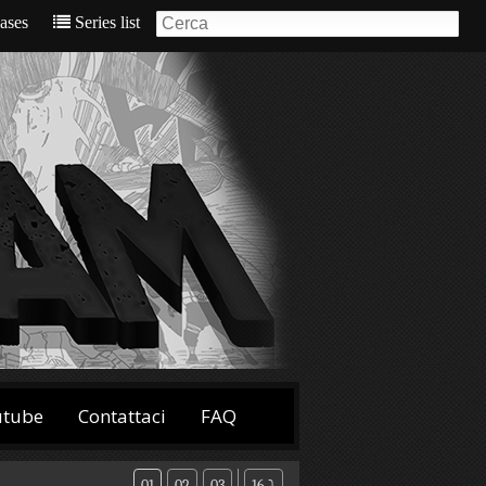
eases
Series list
utube
Contattaci
FAQ
01
02
03
16 ⤵