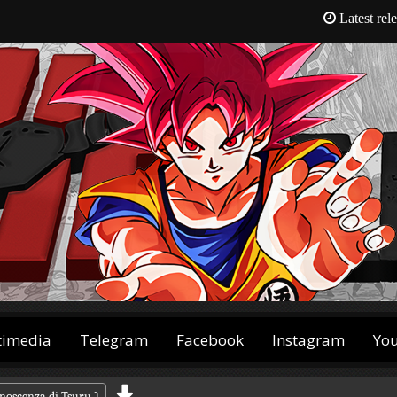
Latest rel
timedia
Telegram
Facebook
Instagram
Yo
onoscenza di Tsuru
⤵