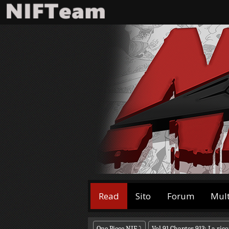
Read
Sito
Forum
Mul
One Piece NIF
⤵
Vol.91 Chapter 913: La ric