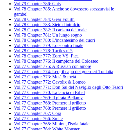
Vol.79 Chapter 786: Gats
Vol.78 Chapter 785: Anche se dovessero spezzarvisi le
gambe!
Vol.78 Chapter 784: Gear Fourth
Vol.78 Chapter 783: Siete d'intralcio
Vol.78 Chapter 782: Il carisma del male
Vol.78 Chapter 781: Un lungo sogno
Vol.78 Chapter 780: L'incantesimo dei cuori
Vol.78 Chapter 779: Lo scontro finale
Vol.78 Chapter 778: Tactics n°5
Vol.78 Chapter 777: Zoro VS. Pica
Vol.78 Chapter 776: Il campione del Colosseo
Vol.77 Chapter 775: A Russian con amore
Vol.77 Chapter 774: Leo, il capo dei guerrieri Tontatta
Vol.77 Chapter 773: Metà & metà
Vol.77 Chapter 772: Cavolix & Lomeo
Vol.77 Chapter 771: Don Sai del Naviglio degli Otto Tesori
Vol.77 Chapter 770: La lancia di Erbaf
Vol.77 Chapter 769: Il pirata Bellamy
Vol.77 Chapter 768: Premere il grilletto
Vol.77 Chapter 768: Premere il grilletto
Vol.77 Chapter 767: Cora
Vol.77 Chapter 766: Smile
Vol.77 Chapter 765: Minion, l'isola fatale
Vol.77 Chapter 764: White Monster