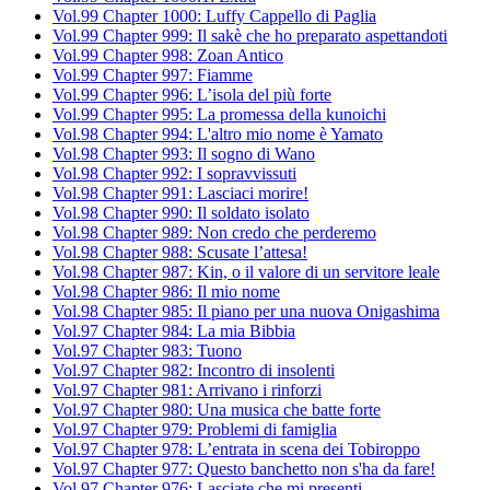
Vol.99 Chapter 1000: Luffy Cappello di Paglia
Vol.99 Chapter 999: Il sakè che ho preparato aspettandoti
Vol.99 Chapter 998: Zoan Antico
Vol.99 Chapter 997: Fiamme
Vol.99 Chapter 996: L’isola del più forte
Vol.99 Chapter 995: La promessa della kunoichi
Vol.98 Chapter 994: L'altro mio nome è Yamato
Vol.98 Chapter 993: Il sogno di Wano
Vol.98 Chapter 992: I sopravvissuti
Vol.98 Chapter 991: Lasciaci morire!
Vol.98 Chapter 990: Il soldato isolato
Vol.98 Chapter 989: Non credo che perderemo
Vol.98 Chapter 988: Scusate l’attesa!
Vol.98 Chapter 987: Kin, o il valore di un servitore leale
Vol.98 Chapter 986: Il mio nome
Vol.98 Chapter 985: Il piano per una nuova Onigashima
Vol.97 Chapter 984: La mia Bibbia
Vol.97 Chapter 983: Tuono
Vol.97 Chapter 982: Incontro di insolenti
Vol.97 Chapter 981: Arrivano i rinforzi
Vol.97 Chapter 980: Una musica che batte forte
Vol.97 Chapter 979: Problemi di famiglia
Vol.97 Chapter 978: L’entrata in scena dei Tobiroppo
Vol.97 Chapter 977: Questo banchetto non s'ha da fare!
Vol.97 Chapter 976: Lasciate che mi presenti