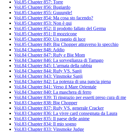
Vol.85 Chapter 857: Torre
Vol.85 Chapter 856: Bugiardo
Vol.85 Chapter 855: Guuurgle!
Vol.85 Chapter 854: Ma cosa sto facendo?
Vol.85 Chapter 853: Non è qui
Vol.85 Chapter 852: Il prodotto fallato del Germa
Vol.85 Chapter 851: Il mozzicone
Vol.85 Chapter 850: Un raggio di luce
Vol.85 Chapter 849: Big Chopper attraverso lo specchio
Vol.84 Chapter 848: Addio
Vol.84 Chapter 847: Rufy e Big Mom
Vol.84 Chapter 846: La sorveglianza di Tamago
Vol.84 Chapter 845: L'armata della rabbia
Vol.84 Chapter 844: Rufy VS. Sanji
Vol.84 Chapter 843: Vinsmoke Sanji
Vol.84 Chapter 842: La potenza di una pancia piena
Vol.84 Chapter 841: Verso il Mare Orientale
Vol.84 Chapter 840: La maschera di ferro
Vol.84 Chapter 839: Ti ringrazio per esserti preso cura di me
Vol.83 Chapter 838: Big Chopper
Vol.83 Chapter 837: Rufy VS. generale Cracker
Vol.83 Chapter 836: La vivre card consegnata da Laura
Vol.83 Chapter 835: Il paese delle anime
Vol.83 Chapter 834: Il mio sogno
Vol.83 Chapter 833: Vinsmoke Judge