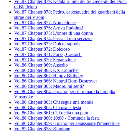
Vol.87 Chapter 879: Katakuri, uno dei tre Generali dei Dolci
di Big Mom
Vol.87 Chapter 878: Pedro, caposquadra dei guardiani della
stirpe dei Visoni
Vol.87 Chapter 877: Non è dolce
Vol.87 Chapter 876: Arriva Pudding!
Vol.87 Chapter 875: L'onore di una donna
Vol.87 Chapter 874: Passa al mio servizio
Vol.87 Chapter 873: Dolce trappola
Vol.87 Chapter 872: Dolcioso
Vol.87 Chapter 871: Forza, Caesar!!
Vol.87 Chapter 870: Separazione
Vol.86 Chapter 869: Assedio
Vol.86 Chapter 868: KX Launcher
Vol.86 Chapter 867: Happy Birthday
Vol.86 Chapter 866: Natural Born Destroyer
Vol.86 Chapter 865: Madre, mi senti?
Vol.86 Chapter 864: Il piano per sterminare la famiglia
Vinsmoke
Vol.86 Chapter 863: Chi segue una morale
Vol.86 Chapter 862: Chi usa la testa
Vol.86 Chapter 861: Chi recita una parte
Vol.86 Chapter 860: 10:00 - Comincia la festa
Vol.86 Chapter 859: Il piano per assassinare l'imperatrice
Vol.85 Chapter 858: Riunione