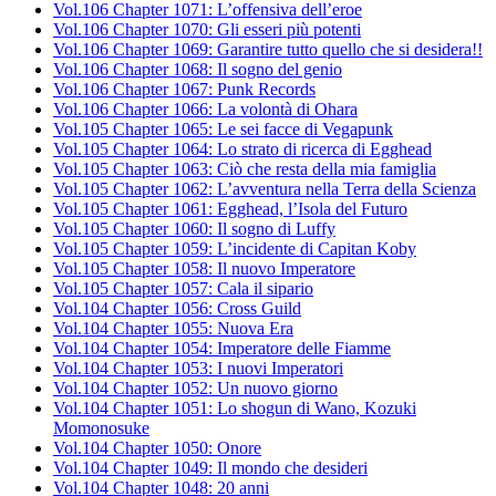
Vol.106 Chapter 1071: L’offensiva dell’eroe
Vol.106 Chapter 1070: Gli esseri più potenti
Vol.106 Chapter 1069: Garantire tutto quello che si desidera!!
Vol.106 Chapter 1068: Il sogno del genio
Vol.106 Chapter 1067: Punk Records
Vol.106 Chapter 1066: La volontà di Ohara
Vol.105 Chapter 1065: Le sei facce di Vegapunk
Vol.105 Chapter 1064: Lo strato di ricerca di Egghead
Vol.105 Chapter 1063: Ciò che resta della mia famiglia
Vol.105 Chapter 1062: L’avventura nella Terra della Scienza
Vol.105 Chapter 1061: Egghead, l’Isola del Futuro
Vol.105 Chapter 1060: Il sogno di Luffy
Vol.105 Chapter 1059: L’incidente di Capitan Koby
Vol.105 Chapter 1058: Il nuovo Imperatore
Vol.105 Chapter 1057: Cala il sipario
Vol.104 Chapter 1056: Cross Guild
Vol.104 Chapter 1055: Nuova Era
Vol.104 Chapter 1054: Imperatore delle Fiamme
Vol.104 Chapter 1053: I nuovi Imperatori
Vol.104 Chapter 1052: Un nuovo giorno
Vol.104 Chapter 1051: Lo shogun di Wano, Kozuki
Momonosuke
Vol.104 Chapter 1050: Onore
Vol.104 Chapter 1049: Il mondo che desideri
Vol.104 Chapter 1048: 20 anni