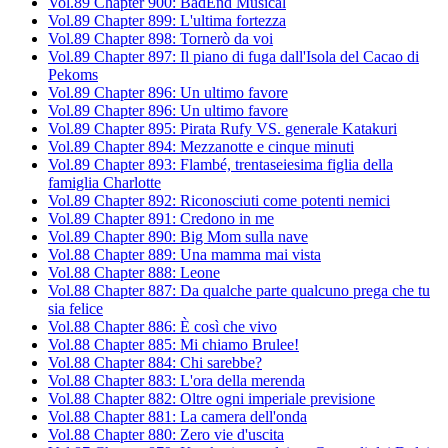
Vol.89 Chapter 900: BadEnd Musical
Vol.89 Chapter 899: L'ultima fortezza
Vol.89 Chapter 898: Tornerò da voi
Vol.89 Chapter 897: Il piano di fuga dall'Isola del Cacao di
Pekoms
Vol.89 Chapter 896: Un ultimo favore
Vol.89 Chapter 896: Un ultimo favore
Vol.89 Chapter 895: Pirata Rufy VS. generale Katakuri
Vol.89 Chapter 894: Mezzanotte e cinque minuti
Vol.89 Chapter 893: Flambé, trentaseiesima figlia della
famiglia Charlotte
Vol.89 Chapter 892: Riconosciuti come potenti nemici
Vol.89 Chapter 891: Credono in me
Vol.89 Chapter 890: Big Mom sulla nave
Vol.88 Chapter 889: Una mamma mai vista
Vol.88 Chapter 888: Leone
Vol.88 Chapter 887: Da qualche parte qualcuno prega che tu
sia felice
Vol.88 Chapter 886: È così che vivo
Vol.88 Chapter 885: Mi chiamo Brulee!
Vol.88 Chapter 884: Chi sarebbe?
Vol.88 Chapter 883: L'ora della merenda
Vol.88 Chapter 882: Oltre ogni imperiale previsione
Vol.88 Chapter 881: La camera dell'onda
Vol.88 Chapter 880: Zero vie d'uscita