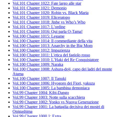
Vol.101 Chapter 1022: Fate largo alle star
Vol.101 Chapter 1021: Demonio
Vol.101 Chapter 1020: Robin vs. Black Maria
Vol.101 Chapter 1019: Eliceratopo
Vol.101 Chapter 1018: Jinbe vs Who’s Who
Vol.101 Chapter 1017: L’ordine
Vol.101 Chapter 1016: Qui parla O-Tama!
Vol.100 Chapter 1015: Legame
Vol.100 Chapter 1014: Il commediante della vita
Vol.100 Chapter 1013: Anarchy in the Big Mom
Vol.100 Chapter 1012: Impazienza
Vol.100 Chapter 1011: L'etica del fagiolo rosso
Vol.100 Chapter 1010: L’Haki del Re Conquistatore
Vol.100 Chapter 1009: Naraka
Vol.100 Chapter 1008: Ashura-doji, capo dei ladri del monte
Atama
Vol.100 Chapter 1007: Il Tanuki
Vol.100 Chapter 1006: Hyogoro dei Fiori, yakuza
Vol.100 Chapter 1005: La bambina demoniaca
Vol.99 Chapter 1004: Kibi-Dango
Vol.99 Chapter 1003: Notte sulla scacchiera
Vol.99 Chapter 1002: Yonko vs Nuova Generazione
Vol.99 Chapter 1001: La battaglia decisiva dei mostri di
Onigashima
Vol.99 Chapter 1000.1: Extra