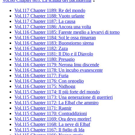
Vol.80 Chapter 803: La scalata del pachiderma
⤵
Vol.117 Chapter 1189: Re del mondo
Vol.117 Chapter 1188: Vuoto urlante
Vol.117 Chapter 1187: La causa
Vol.117 Chapter 1186: Ancora una volta
Vol.116 Chapter 1185: Fareste meglio a levarvi di torno
Vol.116 Chapter 1184: Sol le ossa rimarran
Vol.116 Chapter 1183: Buongiorno sirena
Vol.116 Chapter 1182: Zaza
Vol.116 Chapter 1181: Il Dio e il Diavolo
Vol.116 Chapter 1180: Presagio
Vol.116 Chapter 1179: Nerona Imu discende
Vol.116 Chapter 1178: Un incubo evanescente
Vol.116 Chapter 1177: Furia
Vol.116 Chapter 1176: Con orgoglio
Vol.116 Chapter 1175: Nidhogg
Vol.115 Chapter 1174: Il più forte del mondo
Vol.115 Chapter 1173: Una generazione di guerrieri
Vol.115 Chapter 1172: La Elbaf che ammiro
Vol.115 Chapter 1171: Ragnir
Vol.115 Chapter 1170: Contraddizioni
Vol.115 Chapter 1169: Ora devo morire!
Vol.115 Chapter 1168: La neve di Elbaf
Vol.115 Chapter 1167: Il figlio di Ida