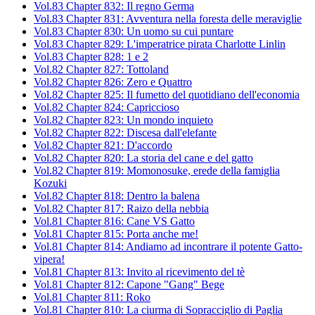
Vol.83 Chapter 832: Il regno Germa
Vol.83 Chapter 831: Avventura nella foresta delle meraviglie
Vol.83 Chapter 830: Un uomo su cui puntare
Vol.83 Chapter 829: L'imperatrice pirata Charlotte Linlin
Vol.83 Chapter 828: 1 e 2
Vol.82 Chapter 827: Tottoland
Vol.82 Chapter 826: Zero e Quattro
Vol.82 Chapter 825: Il fumetto del quotidiano dell'economia
Vol.82 Chapter 824: Capriccioso
Vol.82 Chapter 823: Un mondo inquieto
Vol.82 Chapter 822: Discesa dall'elefante
Vol.82 Chapter 821: D'accordo
Vol.82 Chapter 820: La storia del cane e del gatto
Vol.82 Chapter 819: Momonosuke, erede della famiglia
Kozuki
Vol.82 Chapter 818: Dentro la balena
Vol.82 Chapter 817: Raizo della nebbia
Vol.81 Chapter 816: Cane VS Gatto
Vol.81 Chapter 815: Porta anche me!
Vol.81 Chapter 814: Andiamo ad incontrare il potente Gatto-
vipera!
Vol.81 Chapter 813: Invito al ricevimento del tè
Vol.81 Chapter 812: Capone "Gang" Bege
Vol.81 Chapter 811: Roko
Vol.81 Chapter 810: La ciurma di Sopracciglio di Paglia