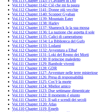
Vol.113 Chapter 1143: I Cavalieri di Dio
Vol.113 Chapter 1142: Ciò che mi fa paura
Vol.112 Chapter 1141: Donne più vecchie
Vol.112 Chapter 1140: Scopper Gyaban
Vol.112 Chapter 1139: Mountain Eater
Vol.112 Chapter 1138: Harley
Vol.112 Chapter 1137: Shamrock fa la sua mossa
Vol.112 Chapter 1136: La nazione che aspetta il sole
Vol.112 Chapter 1135: Calici di cameratismo
Vol.112 Chapter 1134: La Biblioteca del Gufo
Vol.112 Chapter 1133: Lodami
Vol.112 Chapter 1132: Avventura a Elbaf
Vol.112 Chapter 1131: Loki del Regno dei Morti
Vol.111 Chapter 1130: Il principe maledetto
Vol.111 Chapter 1129: Bambole viventi
Vol.111 Chapter 1128: GDR
Vol.111 Chapter 1127: Avventure nelle terre misteriose
Vol.111 Chapter 1126: Presa di responsabilità
Vol.111 Chapter 1125: Cos’è la morte
Vol.111 Chapter 1124: Miglior amico
Vol.111 Chapter 1123: Due settimane dimenticate
Vol.111 Chapter 1122: Il momento è giunto
Vol.111 Chapter 1121: Il sali e scendi dei secoli
Vol.110 Chapter 1120: Atlas
Vol.110 Chapter 1119: Emeth