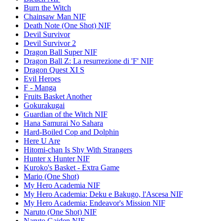
Burn the Witch
Chainsaw Man NIF
Death Note (One Shot) NIF
Devil Survivor
Devil Survivor 2
Dragon Ball Super NIF
Dragon Ball Z: La resurrezione di 'F' NIF
Dragon Quest XI S
Evil Heroes
F - Manga
Fruits Basket Another
Gokurakugai
Guardian of the Witch NIF
Hana Samurai No Sahara
Hard-Boiled Cop and Dolphin
Here U Are
Hitomi-chan Is Shy With Strangers
Hunter x Hunter NIF
Kuroko's Basket - Extra Game
Mario (One Shot)
My Hero Academia NIF
My Hero Academia: Deku e Bakugo, l'Ascesa NIF
My Hero Academia: Endeavor's Mission NIF
Naruto (One Shot) NIF
Naruto Gaiden NIF