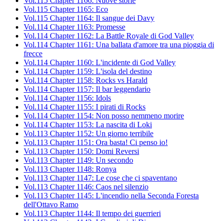
Vol.115 Chapter 1166: Nuove storie
Vol.115 Chapter 1165: Eco
Vol.115 Chapter 1164: Il sangue dei Davy
Vol.114 Chapter 1163: Promesse
Vol.114 Chapter 1162: La Battle Royale di God Valley
Vol.114 Chapter 1161: Una ballata d'amore tra una pioggia di
frecce
Vol.114 Chapter 1160: L'incidente di God Valley
Vol.114 Chapter 1159: L'isola del destino
Vol.114 Chapter 1158: Rocks vs Harald
Vol.114 Chapter 1157: Il bar leggendario
Vol.114 Chapter 1156: Idols
Vol.114 Chapter 1155: I pirati di Rocks
Vol.114 Chapter 1154: Non posso nemmeno morire
Vol.114 Chapter 1153: La nascita di Loki
Vol.113 Chapter 1152: Un giorno terribile
Vol.113 Chapter 1151: Ora basta! Ci penso io!
Vol.113 Chapter 1150: Domi Reversi
Vol.113 Chapter 1149: Un secondo
Vol.113 Chapter 1148: Ronya
Vol.113 Chapter 1147: Le cose che ci spaventano
Vol.113 Chapter 1146: Caos nel silenzio
Vol.113 Chapter 1145: L'incendio nella Seconda Foresta
dell'Ottavo Ramo
Vol.113 Chapter 1144: Il tempo dei guerrieri