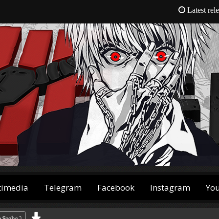
Latest rel
timedia
Telegram
Facebook
Instagram
Yo
e Sechs
⤵