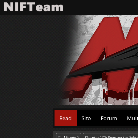
Read
Sito
Forum
Mul
F - Manga
⤵
Chapter 172: Scontro tra Seis 