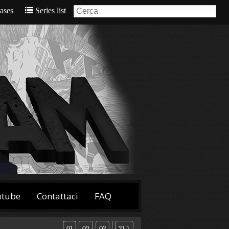
eases
Series list
utube
Contattaci
FAQ
01
02
03
21 ⤵